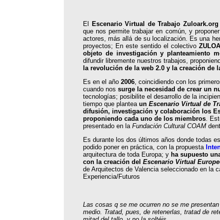
El
Escenario Virtual de Trabajo Zuloark.org
que nos permite trabajar en común, y proponer
actores, más allá de su localización. Es una her
proyectos; En este sentido el colectivo
ZULOAR
objeto de investigación y planteamiento m
difundir libremente nuestros trabajos, proponie
la revolución de la web 2.0 y la creación de 
Es en el año
2006
, coincidiendo con los primer
cuando nos
surge la necesidad de crear un 
tecnologías; posibilite el desarrollo de la incip
tiempo que plantea
un
Escenario Virtual de T
difusión, investigación y colaboración los 
proponiendo cada uno de los miembros
. Es
presentado en la
Fundación Cultural
COAM
dent
Es durante los dos últimos años donde todas e
podido poner en práctica, con la propuesta
Inte
arquitectura de toda Europa; y
ha supuesto una
con la creación del
Escenario Virtual Europe
de Arquitectos de Valencia seleccionado en la 
Experiencia/Futuros
Las cosas q se me ocurren no se me presentan po
medio. Tratad, pues, de retenerlas, tratad de re
mitad del tallo, y no la soltéis.