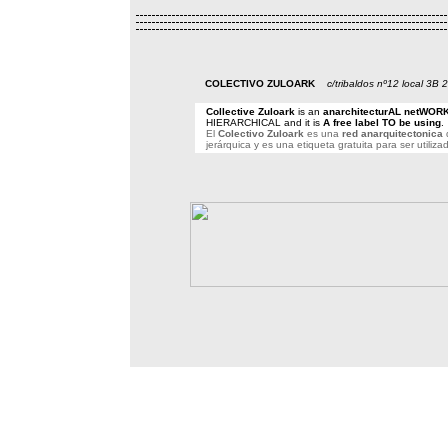
COLECTIVO ZULOARK
c/tribaldos nº12 local 3
Collective Zuloark
is an
anarchitecturAL netWOR
HIERARCHICAL and it is
A free label TO be using
.
El
Colectivo Zuloark
es una
red anarquitectonica
d
jerárquica y es una etiqueta gratuita para ser utiliza