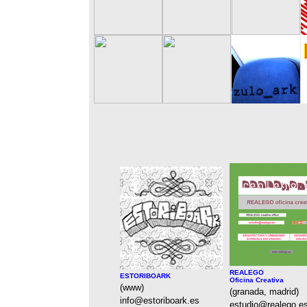
REALEGO
ESTORIBOARK
Oficina Creativa
(www)
(granada, madrid)
info@estoriboark.es
estudio@realego.e